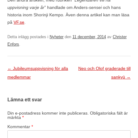
Den andra artikeln, med rubriken ”
Legendaren vill ha
uppvisning varje år
” handlade om Anders-
sensei
och hans
historia inom Shorinji Kempo. Även denna artikel kan man läsa
på
VF.se
.
Detta inlägg postades i
Nyheter
den
11 december, 2014
av
Christer
Enfors
.
Inläggsnavigering
←
Jubileumsuppvisning för alla
Neo och Olof graderade till
medlemmar
sankyū
→
Lämna ett svar
Din e-postadress kommer inte publiceras.
Obligatoriska fält är
märkta
*
Kommentar
*