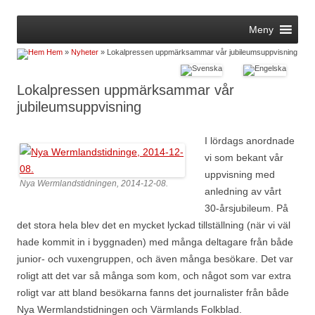
Hoppa
Meny
till
innehåll
Hem
»
Nyheter
» Lokalpressen uppmärksammar vår jubileumsuppvisning
Lokalpressen uppmärksammar vår
jubileumsuppvisning
I lördags anordnade
vi som bekant vår
uppvisning med
Nya Wermlandstidningen, 2014-12-08.
anledning av vårt
30-årsjubileum. På
det stora hela blev det en mycket lyckad tillställning (när vi väl
hade kommit in i byggnaden) med många deltagare från både
junior- och vuxengruppen, och även många besökare. Det var
roligt att det var så många som kom, och något som var extra
roligt var att bland besökarna fanns det journalister från både
Nya Wermlandstidningen och Värmlands Folkblad.