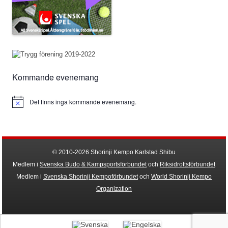
Kommande evenemang
Det finns inga kommande evenemang.
Notis
© 2010-2026 Shorinji Kempo Karlstad Shibu
Medlem i
Svenska Budo & Kampsportsförbundet
och
Riksidrottsförbundet
Medlem i
Svenska Shorinji Kempoförbundet
och
World Shorinji Kempo
Organization