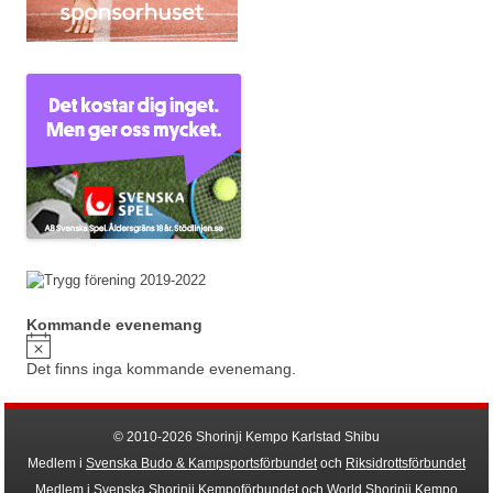
Kommande evenemang
Notis
Det finns inga kommande evenemang.
© 2010-2026 Shorinji Kempo Karlstad Shibu
Medlem i
Svenska Budo & Kampsportsförbundet
och
Riksidrottsförbundet
Medlem i
Svenska Shorinji Kempoförbundet
och
World Shorinji Kempo