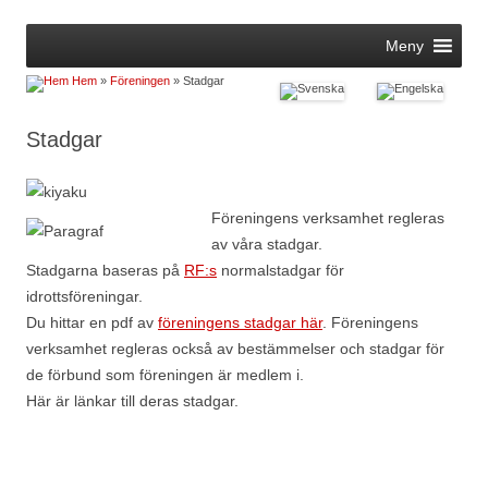
Hoppa
Meny
till
innehåll
Hem
»
Föreningen
» Stadgar
Stadgar
Föreningens verksamhet regleras
av våra stadgar.
Stadgarna baseras på
RF:s
normalstadgar för
idrottsföreningar.
Du hittar en pdf av
föreningens stadgar här
. Föreningens
verksamhet regleras också av bestämmelser och stadgar för
de förbund som föreningen är medlem i.
Här är länkar till deras stadgar.