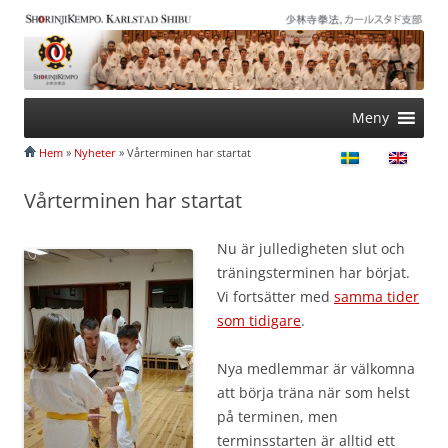
<
>
Hoppa
Meny
till
innehåll
Hem
»
Nyheter
» Vårterminen har startat
Vårterminen har startat
Nu är julledigheten slut och
träningsterminen har börjat.
Vi fortsätter med
samma tider
som tidigare
.
Nya medlemmar är välkomna
att börja träna när som helst
på terminen, men
terminsstarten är alltid ett