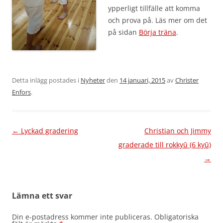
ypperligt tillfälle att komma
och prova på. Läs mer om det
på sidan
Börja träna
.
Detta inlägg postades i
Nyheter
den
14 januari, 2015
av
Christer
Enfors
.
Inläggsnavigering
←
Lyckad gradering
Christian och Jimmy
graderade till rokkyū (6 kyū)
→
Lämna ett svar
Din e-postadress kommer inte publiceras.
Obligatoriska