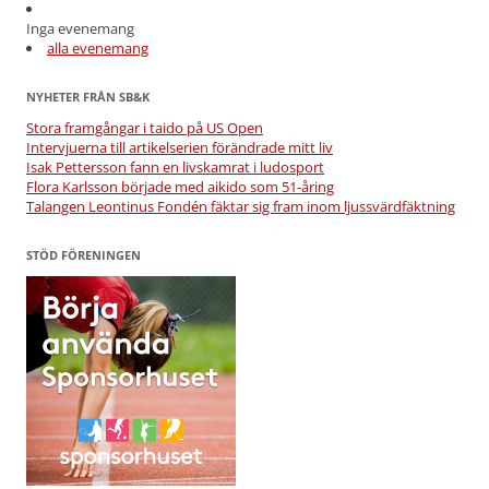
Inga evenemang
alla evenemang
NYHETER FRÅN SB&K
Stora framgångar i taido på US Open
Intervjuerna till artikelserien förändrade mitt liv
Isak Pettersson fann en livskamrat i ludosport
Flora Karlsson började med aikido som 51-åring
Talangen Leontinus Fondén fäktar sig fram inom ljussvärdfäktning
STÖD FÖRENINGEN