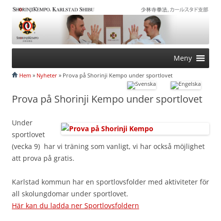
Hoppa
Meny
till
innehåll
Hem
»
Nyheter
» Prova på Shorinji Kempo under sportlovet
Prova på Shorinji Kempo under sportlovet
Under
sportlovet
(vecka 9) har vi träning som vanligt, vi har också möjlighet
att prova på gratis.
Karlstad kommun har en sportlovsfolder med aktiviteter för
all skolungdomar under sportlovet.
Här kan du ladda ner
Spo
rtlovsfoldern