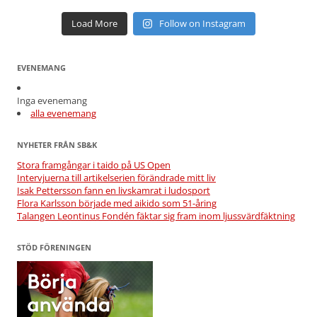
Load More
Follow on Instagram
EVENEMANG
Inga evenemang
alla evenemang
NYHETER FRÅN SB&K
Stora framgångar i taido på US Open
Intervjuerna till artikelserien förändrade mitt liv
Isak Pettersson fann en livskamrat i ludosport
Flora Karlsson började med aikido som 51-åring
Talangen Leontinus Fondén fäktar sig fram inom ljussvärdfäktning
STÖD FÖRENINGEN