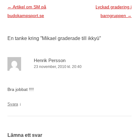
Inläggsnavigering
←
Artikel om SM på
Lyckad gradering i
budokampsport.se
barngruppen
→
En tanke kring ”
Mikael graderade till ikkyū
”
Henrik Persson
23 november, 2010 kl. 20:40
Bra jobbat !!!!
↓
Svara
Lämna ett svar