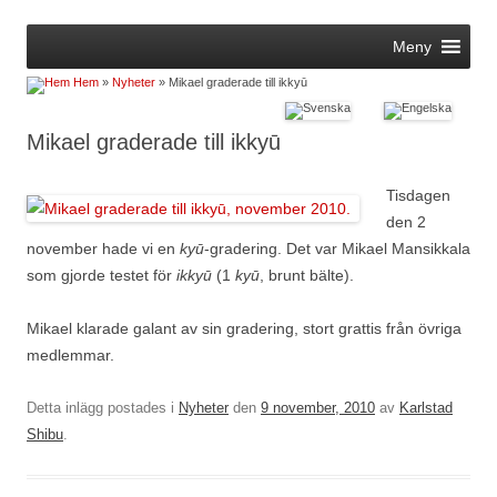
Hoppa
Meny
till
innehåll
Hem
»
Nyheter
» Mikael graderade till ikkyū
Mikael graderade till ikkyū
Tisdagen
den 2
november hade vi en
kyū
-gradering. Det var Mikael Mansikkala
som gjorde testet för
ikkyū
(1
kyū
, brunt bälte).
Mikael klarade galant av sin gradering, stort grattis från övriga
medlemmar.
Detta inlägg postades i
Nyheter
den
9 november, 2010
av
Karlstad
Shibu
.