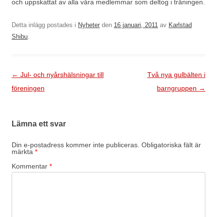
och uppskattat av alla våra medlemmar som deltog i träningen.
Detta inlägg postades i
Nyheter
den
16 januari, 2011
av
Karlstad
Shibu
.
Inläggsnavigering
←
Jul- och nyårshälsningar till
Två nya gulbälten i
föreningen
barngruppen
→
Lämna ett svar
Din e-postadress kommer inte publiceras.
Obligatoriska fält är
märkta
*
Kommentar
*