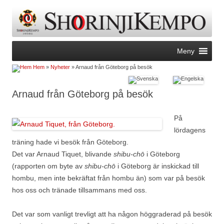
Hoppa
Meny
till
innehåll
Hem
»
Nyheter
» Arnaud från Göteborg på besök
Arnaud från Göteborg på besök
På
lördagens
träning hade vi besök från Göteborg.
Det var Arnaud Tiquet, blivande
shibu-chō
i Göteborg
(rapporten om byte av
shibu-chō
i Göteborg är inskickad till
hombu, men inte bekräftat från hombu än) som var på besök
hos oss och tränade tillsammans med oss.
Det var som vanligt trevligt att ha någon höggraderad på besök