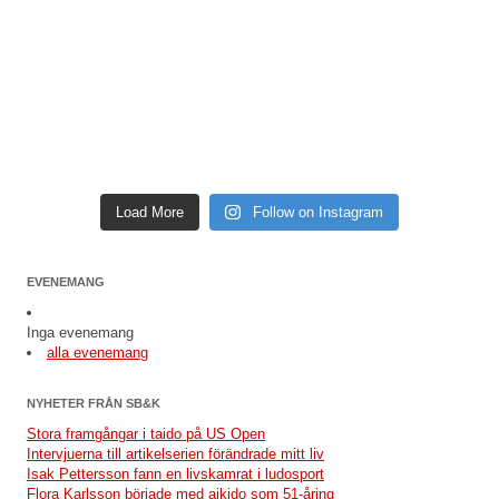
Load More
Follow on Instagram
EVENEMANG
Inga evenemang
alla evenemang
NYHETER FRÅN SB&K
Stora framgångar i taido på US Open
Intervjuerna till artikelserien förändrade mitt liv
Isak Pettersson fann en livskamrat i ludosport
Flora Karlsson började med aikido som 51-åring